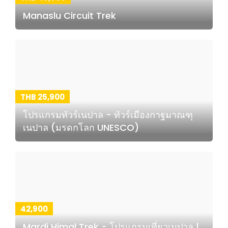
Manaslu Circuit Trek
THB 25,900
โปรแกรมทัวร์เนปาล - ทัวร์เมืองกาฐมาณฑุ
เนปาล (มรดกโลก UNESCO)
42,900
Mardi Himal Trek - โปรแกรมเที่ยวเนปาล |