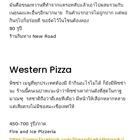
มันคือขนมหวานที่ทำจากแครอทสับแล้วเอาไปผสมรวมกับ
เนยนมและอื่นๆอีกมากมาย กินคำแรกอาจไม่ถูกปาก แต่พอ
กินๆไปก็อร่อยดี ขอจัดไว้ในโซนต้องลอง
90 รูปี
ร้านริมทาง New Road
Western Pizza
พิซซ่า เมนูที่ทุกประเทศต้องมี ถ้ากินอะไรไม่ได้ ก็ยังมีพิซซ่า
นะ ร้านนี้คนเนปาลแนะนำว่าพิซซ่าเตาถ่านดังที่สุดในกาฐ
มาณฑุ รสชาติถือว่าดีเลยทีเดียว มีหน้าให้เลือกหลากหลาย
แต่เสียตรงไม่มีซอสมะเขือเทศให้
450-700 รูปี/ถาด
Fire and Ice Pizzeria
https://www.facebook.com/fireandicekathmandu/