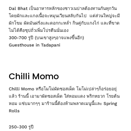
Dal Bhat เป็นอาหารหลักของชาวเนปาลต้องทานกันทุกวัน
โดยผักและแกงเนื้อจะหมุนเวียนสลับกันไป แต่ส่วนใหญ่จะมี
ผักโขม ผัดมันฝรั่งและดอกกะหล่ำ กินคู่กับแกงไก่ และที่ขาด
ไม่ได้คือซุปถั่วเพิ่มโปรตีนนั่นเอง
300-700 รูปี (บนเขาสูงๆอาจแพงขึ้นอีก)
Guesthouse in Tadapani
Chilli Momo
Chilli Momo หรือโมโม่ผัดซอสเผ็ด โมโม่เปล่าๆก็อร่อยอยุ่
แล้ว ร้านนี้ เอามาผัดซอสเผ็ด ใส่หอมแดง พริกหยวก โรยต้น
หอม แซ่บมากๆๆ มาร้านนี้ต้องห้ามพลาดเมนูนี้และ Spring
Rolls
250-300 รูปี