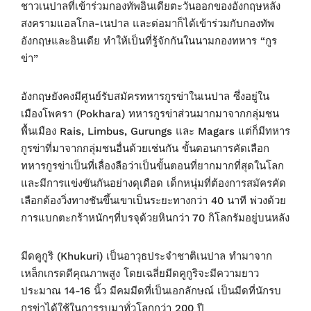
ชาวเนปาลที่เข้าร่วมกองทัพอินเดียตะวันออกของอังกฤษหลัง
สงครามแอลโกล-เนปาล และต่อมาก็ได้เข้าร่วมกับกองทัพ
อังกฤษและอินเดีย ทำให้เป็นที่รู้จักกันในนามกองทหาร “กูร
ข่า”
อังกฤษยังคงมีศูนย์รับสมัครทหารกูรข่าในเนปาล ซึ่งอยู่ใน
เมืองโพครา (Pokhara) ทหารกูรข่าส่วนมากมาจากกลุ่มชน
พื้นเมือง Rais, Limbus, Gurungs และ Magars แต่ก็มีทหาร
กูรข่าที่มาจากกลุ่มชนอื่นด้วยเช่นกัน ขั้นตอนการคัดเลือก
ทหารกูรข่าเป็นที่เลื่องลือว่าเป็นขั้นตอนที่ยากมากที่สุดในโลก
และมีการแข่งขันกันอย่างดุเดือด เด็กหนุ่มที่ต้องการสมัครคัด
เลือกต้องวิ่งทางชันขึ้นเขาเป็นระยะทางกว่า 40 นาที พ่วงด้วย
การแบกตะกร้าหนักๆที่บรจุด้วยหินกว่า 70 กิโลกรัมอยู่บนหลัง
มีดคูกูริ (Khukuri) เป็นอาวุธประจำชาติเนปาล ทำมาจาก
เหล็กเกรดดีคุณภาพสูง โดยเฉลี่ยมีดคูกูริจะมีความยาว
ประมาณ 14-16 นิ้ว มีคมมีดที่เป็นเอกลักษณ์ เป็นมีดที่นักรบ
กูรข่าได้ใช้ในการรบมาทั่วโลกกว่า 200 ปี