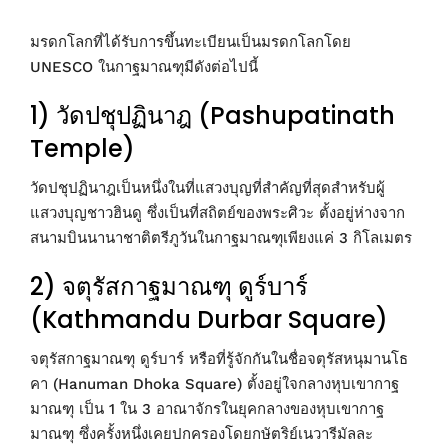
มรดกโลกที่ได้รับการขึ้นทะเบียนเป็นมรดกโลกโดย
UNESCO ในกาฐมาณฑุมีดังต่อไปนี้
1) วัดปชุปฏินาฎ (Pashupatinath
Temple)
วัดปชุปฏินาฎเป็นหนึ่งในที่แสวงบุญที่สำคัญที่สุดสำหรับผู้
แสวงบุญชาวฮินดู ซึ่งเป็นที่สถิตย์ของพระศิวะ ตั้งอยู่ห่างจาก
สนามบินนานาชาติตรีภูวันในกาฐมาณฑุเพียงแค่ 3 กิโลเมตร
2) จตุรัสกาฐมาณฑุ ดูร์บาร์
(Kathmandu Durbar Square)
จตุรัสกาฐมาณฑุ ดูร์บาร์ หรือที่รู้จักกันในชื่อจตุรัสหนุมานโธ
คา (Hanuman Dhoka Square) ตั้งอยู่ใจกลางหุบเขากาฐ
มาณฑุ เป็น 1 ใน 3 อาณาจักรในยุคกลางของหุบเขากาฐ
มาณฑุ ซึ่งครั้งหนึ่งเคยปกครองโดยกษัตริย์เนวารีมัลละ