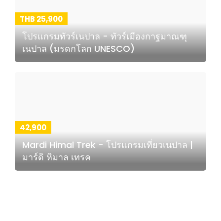
THB 25,900
โปรแกรมทัวร์เนปาล - ทัวร์เมืองกาฐมาณฑุ
เนปาล (มรดกโลก UNESCO)
42,900
Mardi Himal Trek - โปรแกรมเที่ยวเนปาล |
มาร์ดิ หิมาล เทรค