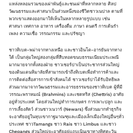
แหล่งหลอมรวมของเผ่าพันธุ์และชนเผ่าที่หลากหลาย ศิลป
วัฒนธรรมและศาสนาเป็นส่วนหนึ่งของชีวิตชาวเนปาล ตามที่
พวกเขาแสดงออกมาให้เห็นในหลากหลายรูปแบบ เช่น
ศาสนา เทศกาล อาหาร เครื่องดื่ม ภาษา ดนตรี การเต้นรำ
เพลง ความเชื่อ วรรณกรรม และปรัชญา
ชาวทิเบต-พม่าจากทางเหนือ และชาวอินโด-อารยันจากทาง
ใต้ เป็นกลุ่มใหญ่สองกลุ่มที่สืบทอดขนบธรรมเนียมประเพณี
มากมายจากทั้งสองฝ่าย ชาวเชอร์ปาเป็นประชากรส่วนใหญ่
ของดินแดนหิมาลัยที่สามารถเข้าถึงทิเบตเพื่อทำการค้าและ
การติดต่อสื่อสารการเข้าสังคมได้ ชาวเชอร์ปาได้รับอิทธิพล
ส่วนมากมาจากวัฒนธรรมและอารยธรรมของชาวทิเบต ผู้ที่มี
วรรณะพราหมณ์ (Brahmins) และเชตทริส (Chettris) อาศัย
อยู่ทั่วประเทศ โดยส่วนใหญ่ทำการเกษตร การเพาะปลูก และ
การเลี้ยงสัตว์ ส่วนชาวเนวาร์ (Newars) ซึ่งส่วนมากทำธุรกิจ
จะอาศัยอยู่ในหุบเขากาฐมาณฑุและเมืองเล็กเมืองใหญ่อื่นๆทั่ว
ประเทศ ชาวTamangs ชาว Rais ชาว Limbus และชาว
Chepangs ส่วนใหญ่จะอาศัยอยู่แถบเนินเขาทางทิศตะวัน