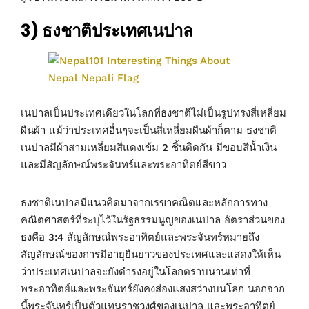
3) ธงชาติประเทศเนปาล
เนปาลเป็นประเทศเดียวในโลกที่ธงชาติไม่เป็นรูปทรงสี่เหลี่ยม
ผืนผ้า แม้ว่าประเทศอื่นๆจะเป็นสี่เหลี่ยมผืนผ้าก็ตาม ธงชาติ
เนปาลมีผ้าสามเหลี่ยมสีแดงเข้ม 2 ชิ้นติดกัน มีขอบสีน้ำเงิน
และมีสัญลักษณ์พระจันทร์และพระอาทิตย์สีขาว
ธงชาติเนปาลมีแนวคิดมาจากเรขาคณิตและหลักการทาง
คณิตศาสตร์ที่ระบุไว้ในรัฐธรรมนูญของเนปาล อัตราส่วนของ
ธงคือ 3:4 สัญลักษณ์พระอาทิตย์และพระจันทร์หมายถึง
สัญลักษณ์ของการมีอายุยืนยาวของประเทศและแสดงให้เห็น
ว่าประเทศเนปาลจะยังดำรงอยู่ในโลกตราบนานเท่าที่
พระอาทิตย์และพระจันทร์ยังคงส่องแสงสว่างบนโลก นอกจาก
นี้พระจันทร์เป็นตัวแทนราชวงศ์ของเนปาล และพระอาทิตย์