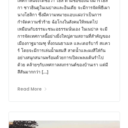
เทศกาลนี้จึงได้ชื่อว่า โฮลี่ ตามชื่อของนางมารโฮลิ
กา ชาวฮินดูในเนปาลและอินเดีย จะมีการจัดพิธีเผา
นางโฮลิกา ซึ่งมีความหมายแอบแฝงว่าเป็นการ
กำจัดความชั่วร้าย ฉ้อโกงในสังคมให้หมดไป
เหมือนกับธรรมะชนะอธรรมนั่นเอง ในเนปาล จะมี
การจัดเทศกาลนี้อย่างยิ่งใหญ่ตามสถานที่สำคัญของ
เมืองกาฐมาณฑุ ทั้งถนนธาเมล และเดอร์บาร์ สแคว
ร์ โดยจะมีการเล่นน้ำผสมสี สาดน้ำและผงสีใส่กัน
อย่างสนุกสนานพร้อมด้วยการเปิดเพลงเต้นรำไป
ด้วย คล้ายๆกับเทศกาลสงกรานต์ของบ้านเรา แต่มี
สีสันมากกว่า […]
Read More