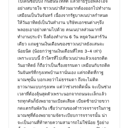
ไปเดินช้อปปิ้ง กินฮันนี่โทสต์ แล้วถ่ายรูปอัพลงไอจี
อย่างสบายใจ ชาวเนปาลีส่วนมากต้องออกไปทำงาน
เสมือนเป็นวันจันทร์ เนื่องจากรัฐบาลเนปาลกำหนด
ให้วันอาทิตย์เป็นวันทำงาน บริษัทเอกชนต่างๆจึง
พลอยเอาอย่างตามไปด้วย คนเนปาลส่วนมากที่
ทำงานประจำ จึงต้องทำงาน 6 วัน หยุดวันเสาร์วัน
เดียว แถมฐานเงินเดือนของชาวเนปาลยังแสนจะ
น้อยนิด (น้อยกว่าฐานเงินเดือนที่ไทย 3-4 เท่า)
เพราะแบบนี้ ถ้าใครที่ไปเที่ยวเนปาลแล้วเจอรถติด
วันอาทิตย์ ก็ถือว่าเป็นเรื่องธรรมดา เหมือนกับรถติด
วันจันทร์ที่กรุงเทพบ้านเรานั่นเอง แต่รถติดที่กาฐ
มาณฑุนั้น บอกเลยว่าไม่ธรรมดา ถึงจะไม่ติด
ยาวนานแบบกรุงเทพ แต่ว่าช่วงรถติดนั้น จะเป็นช่วง
เวลาที่ต้องลุ้นสุดตัวเพราะนอกจากถนนจะเล็กแล้ว
รถทุกคันก็ยังพยายามเบียดเสียด เบียดซ้ายป่ายขวา
กดแตรกันพัลวัน เชื่อว่างานของตำรวจจราจรในกาฐ
มาณฑุที่ต้องพยายามจัดระเบียบการจราจรนั้น น่า
จะเป็นงานที่ท้าทายความสามารถไม่ใช่น้อย รู้อย่าง