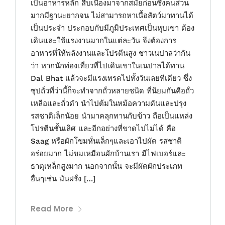
เป็นอาหารหลัก สืบเนื่องมาจากสมัยก่อนซึ่งคนส่วน
มากมีฐานะยากจน ไม่สามารถหาเนื้อสัตว์มาทานได้
เป็นประจำ ประกอบกับมีภูมิประเทศเป็นหุบเขา ต้อง
เดินและใช้แรงงานมากในแต่ละวัน จึงต้องการ
อาหารที่ให้พลังงานและโปรตีนสูง ชาวเนปาลว่ากัน
ว่า หากนักท่องเที่ยวที่ไปเดินเขาในเนปาลได้ทาน
Dal Bhat แล้วจะมีแรงเทรคไปทั้งวันเลยทีเดียว ซึ่ง
ซุปถั่วที่ว่านี้ก็จะทำจากถั่วหลายชนิด ที่นิยมกันคือถั่ว
เหลือและถั่วดำ นำไปต้มในหม้อความดันและปรุง
รสชาติเล็กน้อย นำมาคลุกทานกับข้าว ถือเป็นแหล่ง
โปรตีนชั้นเลิศ และอีกอย่างที่ขาดไปไม่ได้ คือ
Saag หรือผักโขมหั่นเล็กๆและเอาไปผัด รสชาติ
อร่อยมาก ไม่ขมเหมือนผักบ้านเรา มีไฟเบอร์และ
ธาตุเหล็กสูงมาก นอกจากนั้น จะมีผัดผักประเภท
อื่นๆเช่น มันฝรั่ง […]
Read More