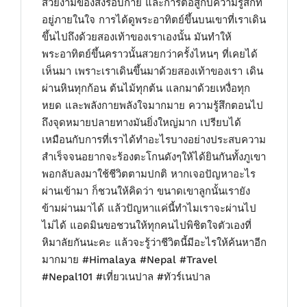
สวยงามของสิ่งรอบกาย และการต่อสู้กับความรู้สึกที่
อยู่ภายในใจ การได้ดูพระอาทิตย์ขึ้นบนเขาที่เราเดิน
ขึ้นไปถึงด้วยสองเท้าของเราเองนั้น มันทำให้
พระอาทิตย์ขึ้นคราวนั้นสวยกว่าครั้งไหนๆ ที่เคยได้
เห็นมา เพราะเราเดินขึ้นมาด้วยสองเท้าของเรา เดิน
ผ่านหินทุกก้อน ต้นไม้ทุกต้น แลกมาด้วยเหงื่อทุก
หยด และพลังกายพลังใจมากมาย ความรู้สึกตอนไป
ถึงจุดหมายปลายทางมันยิ่งใหญ่มาก เปรียบได้
เหมือนกับการที่เราได้ทำอะไรบางอย่างประสบความ
สำเร็จจนอยากจะร้องตะโกนดังๆให้ได้ยินกันทั้งภูเขา
พอกลับลงมาใช้ชีวิตตามปกติ หากเจอปัญหาอะไร
ผ่านเข้ามา ก็ชวนให้คิดว่า ขนาดเขาลูกนั้นเรายัง
ข้ามผ่านมาได้ แล้วปัญหาแค่นี้ทำไมเราจะผ่านไป
ไม่ได้ แอดมินขอชวนให้ทุกคนไปพิชิตใจตัวเองที่
หิมาลัยกันนะคะ แล้วจะรู้ว่าชีวิตนี้มีอะไรให้ค้นหาอีก
มากมาย #Himalaya #Nepal #Travel
#Nepal101 #เที่ยวเนปาล #ทัวร์เนปาล