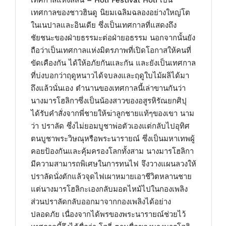
เทศกาลแห่งสีสัน – Holi Festival Holi เป็น
เทศกาลของชาวฮินดู นิยมเฉลิมฉลองอย่างใหญ่โต
ในเนปาลและอินเดีย ซึ่งเป็นเทศกาลที่แสดงถึง
ชัยชนะของฝ่ายธรรมะต่อฝ่ายอธรรม นอกจากนั้นยัง
ถือว่าเป็นเทศกาลแห่งมิตรภาพที่เปิดโอกาสให้คนที่
ขัดเคืองกัน ได้ให้อภัยกันและกัน และยังเป็นเทศกาล
ที่บ่งบอกว่าฤดูหนาวได้จบลงและฤดูใบไม้ผลิได้มา
ถึงแล้วนั่นเอง ตำนานของเทศกาลนี้เล่าขานกันว่า
นางมารโฮลิกาซึ่งเป็นน้องสาวของอสูรหิรัณยกศิปุ
ได้รับคำสั่งจากพี่ชายให้ฆ่าลูกชายแท้ๆของเขา นาม
ว่า ปราลัด ซึ่งไม่ยอมบูชาพ่อตัวเองแต่กลับไปอุทิศ
ตนบูชาพระวิษณุหรือพระนารายณ์ ซึ่งเป็นมหาเทพผู้
คอยป้องกันและคุ้มครองโลกทั้งสาม นางมารโฮลิกา
มีความสามารถพิเศษในการทนไฟ จึงวางแผนลวงให้
ปราลัดนั่งตักแล้วจุดไฟเผาหมายเอาชีวิตหลานชาย
แต่นางมารโฮลิกะเองกลับมอดไหม้ไปในกองเพลิง
ส่วนปราลัดกลับออกมาจากกองเพลิงได้อย่าง
ปลอดภัย เนื่องจากได้พรของพระนารายณ์ช่วยไว้