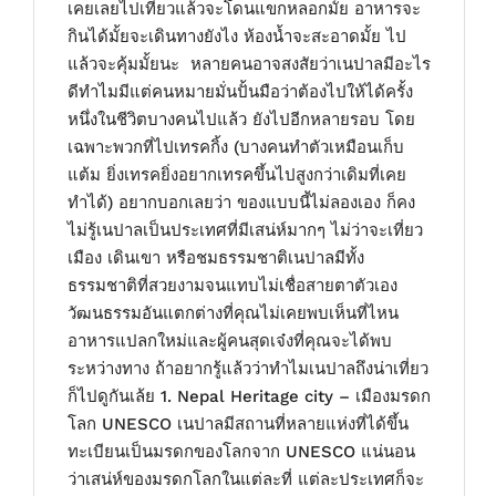
เคยเลยไปเที่ยวแล้วจะโดนแขกหลอกมั้ย อาหารจะ
กินได้มั้ยจะเดินทางยังไง ห้องน้ำจะสะอาดมั้ย ไป
แล้วจะคุ้มมั้ยนะ หลายคนอาจสงสัยว่าเนปาลมีอะไร
ดีทำไมมีแต่คนหมายมั่นปั้นมือว่าต้องไปให้ได้ครั้ง
หนึ่งในชีวิตบางคนไปแล้ว ยังไปอีกหลายรอบ โดย
เฉพาะพวกที่ไปเทรคกิ้ง (บางคนทำตัวเหมือนเก็บ
แต้ม ยิ่งเทรคยิ่งอยากเทรคขึ้นไปสูงกว่าเดิมที่เคย
ทำได้) อยากบอกเลยว่า ของแบบนี้ไม่ลองเอง ก็คง
ไม่รู้เนปาลเป็นประเทศที่มีเสน่ห์มากๆ ไม่ว่าจะเที่ยว
เมือง เดินเขา หรือชมธรรมชาติเนปาลมีทั้ง
ธรรมชาติที่สวยงามจนแทบไม่เชื่อสายตาตัวเอง
วัฒนธรรมอันแตกต่างที่คุณไม่เคยพบเห็นที่ไหน
อาหารแปลกใหม่และผู้คนสุดเจ๋งที่คุณจะได้พบ
ระหว่างทาง ถ้าอยากรู้แล้วว่าทำไมเนปาลถึงน่าเที่ยว
ก็ไปดูกันเล้ย 1. Nepal Heritage city – เมืองมรดก
โลก UNESCO เนปาลมีสถานที่หลายแห่งที่ได้ขึ้น
ทะเบียนเป็นมรดกของโลกจาก UNESCO แน่นอน
ว่าเสน่ห์ของมรดกโลกในแต่ละที่ แต่ละประเทศก็จะ