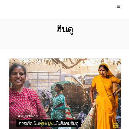
ฮินดู